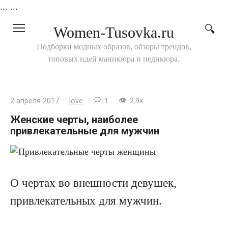
...
...
Перейти
Women-Tusovka.ru
к
контенту
Подборки модных образов, обзоры трендов,
топовых идей маникюра и педикюра.
2 апреля 2017
love
1
2.9к.
Женские черты, наиболее
привлекательные для мужчин
О чертах во внешности девушек,
привлекательных для мужчин.