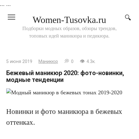
...
...
Перейти
Women-Tusovka.ru
к
контенту
Подборки модных образов, обзоры трендов,
топовых идей маникюра и педикюра.
5 июня 2019
Маникюр
0
4.3к.
Бежевый маникюр 2020: фото-новинки,
модные тенденции
Новинки и фото маникюра в бежевых
оттенках.