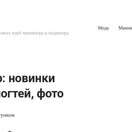
Мода
Мани
повых идей маникюра и педикюра.
: новинки
огтей, фото