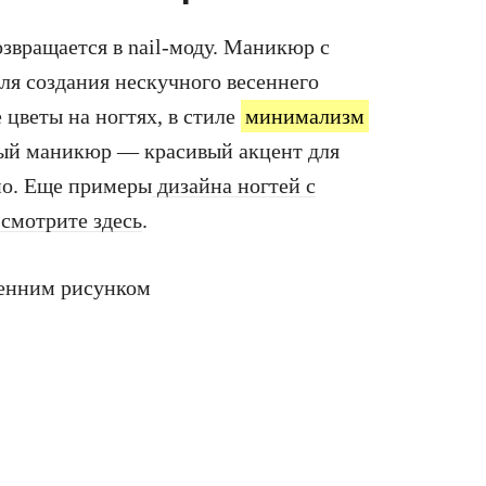
звращается в nail-моду. Маникюр с
ля создания нескучного весеннего
цветы на ногтях, в стиле
минимализм
ный маникюр — красивый акцент для
но. Еще примеры
дизайна ногтей с
смотрите здесь
.