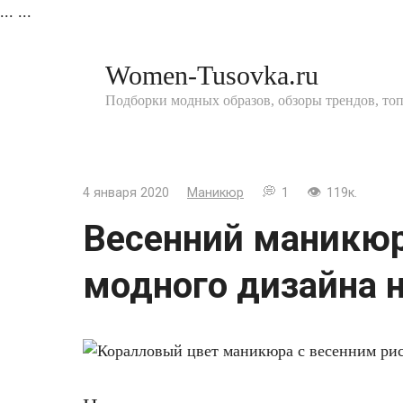
...
...
Перейти
к
Women-Tusovka.ru
контенту
Подборки модных образов, обзоры трендов, то
4 января 2020
Маникюр
1
119к.
Весенний маникюр
модного дизайна н